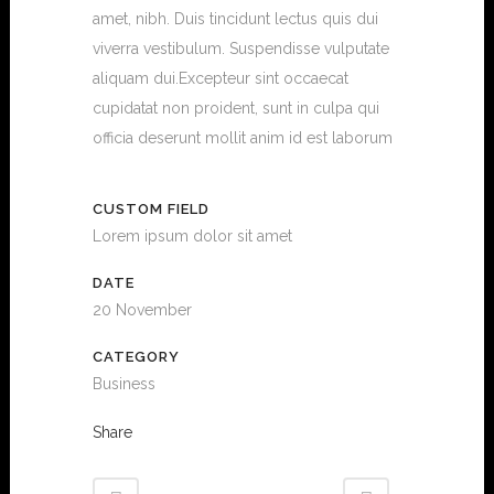
amet, nibh. Duis tincidunt lectus quis dui
viverra vestibulum. Suspendisse vulputate
aliquam dui.Excepteur sint occaecat
cupidatat non proident, sunt in culpa qui
officia deserunt mollit anim id est laborum
CUSTOM FIELD
Lorem ipsum dolor sit amet
DATE
20 November
CATEGORY
Business
Share